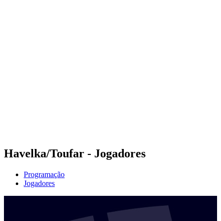
Futuros
Futures - Geneva, SUI - 2026
Futures - Geneva, SUI - 2026
Voltar para a página inicial do BPT
Onde Assistir
Equipes
Programação
Classificação
Havelka/Toufar - Jogadores
Programação
Jogadores