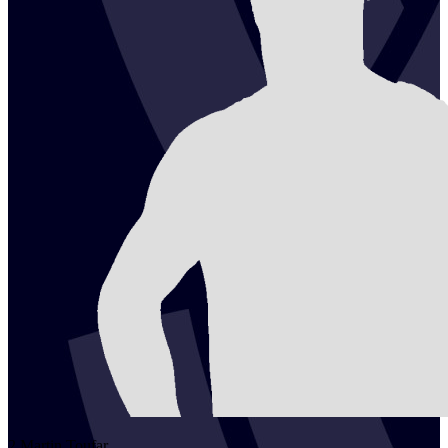
2
Martin
Toufar