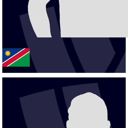
1
Max
Krafft
NAM