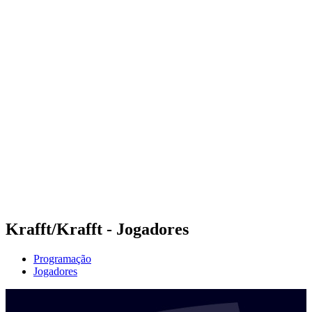
Futuros
Futures - Laginha Beach, CPV - 2026
Futures - Laginha Beach, CPV - 2026
Voltar para a página inicial do BPT
Onde Assistir
Equipes
Programação
Classificação
Competição
Krafft/Krafft - Jogadores
Programação
Jogadores