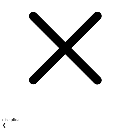
disciplina
❮