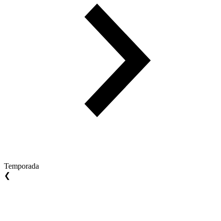
Temporada
❮