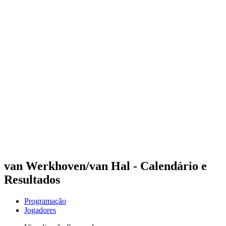
Futuros
Futures - Laginha Beach, CPV - 2026
Futures - Laginha Beach, CPV - 2026
Voltar para a página inicial do BPT
Onde Assistir
Equipes
Programação
Classificação
Competição
van Werkhoven/van Hal - Calendário e
Resultados
Programação
Jogadores