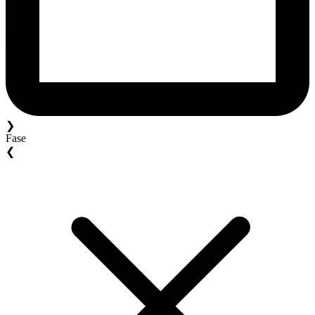
❯
Fase
❮