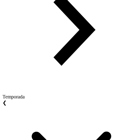
Temporada
❮