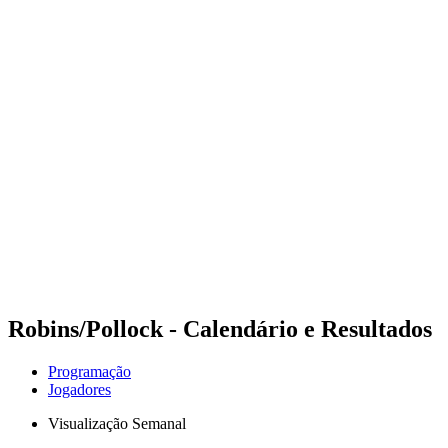
Futuros
Futures - Laginha Beach, CPV - 2026
Futures - Laginha Beach, CPV - 2026
Voltar para a página inicial do BPT
Onde Assistir
Equipes
Programação
Classificação
Competição
Robins/Pollock - Calendário e Resultados
Programação
Jogadores
Visualização Semanal