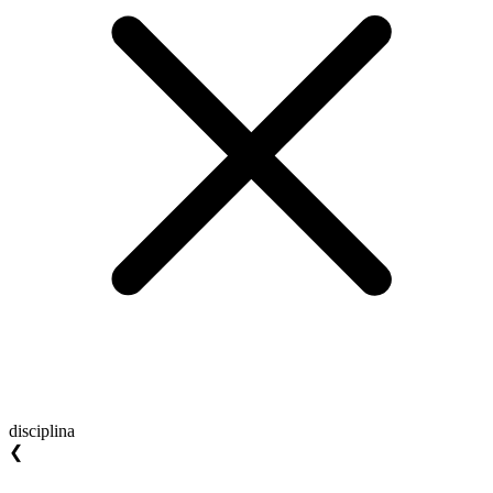
disciplina
❮