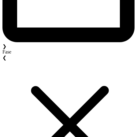
❯
Fase
❮