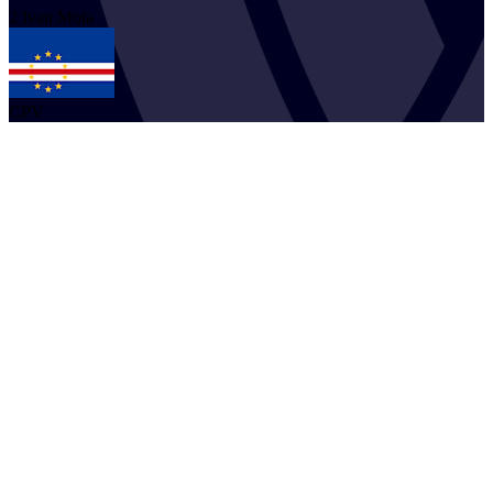
2
Ivan
Mota
CPV