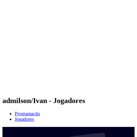
Futuros
Futures - Laginha Beach, CPV - 2026
Futures - Laginha Beach, CPV - 2026
Voltar para a página inicial do BPT
Onde Assistir
Equipes
Programação
Classificação
Competição
admilson/Ivan - Jogadores
Programação
Jogadores