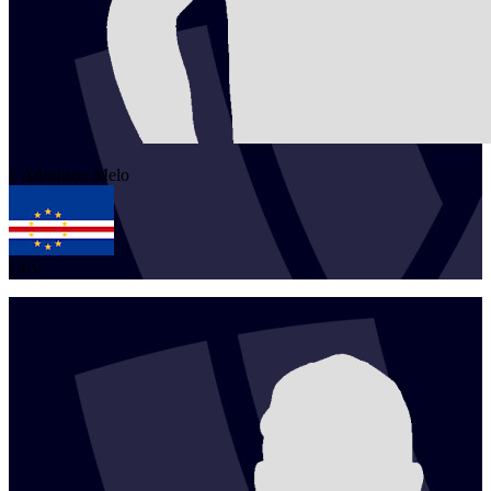
1
Admilson
Melo
CPV