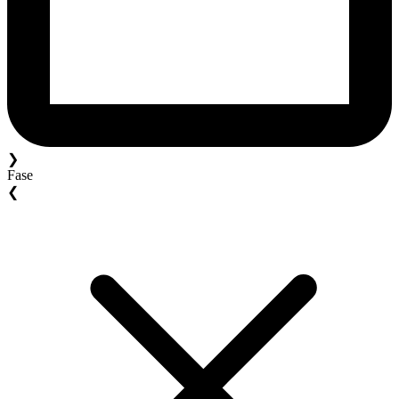
❯
Fase
❮