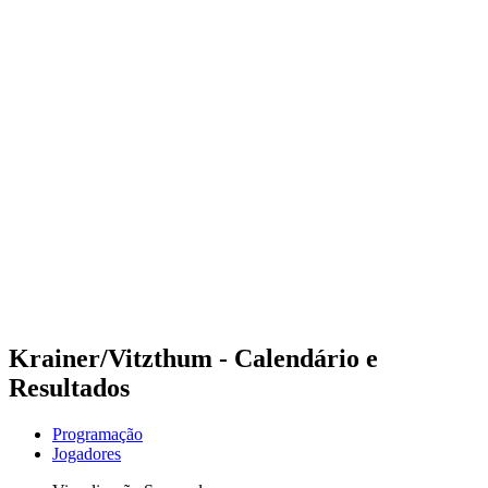
Futuros
Futures - Laginha Beach, CPV - 2026
Futures - Laginha Beach, CPV - 2026
Voltar para a página inicial do BPT
Onde Assistir
Equipes
Programação
Classificação
Competição
Krainer/Vitzthum - Calendário e
Resultados
Programação
Jogadores