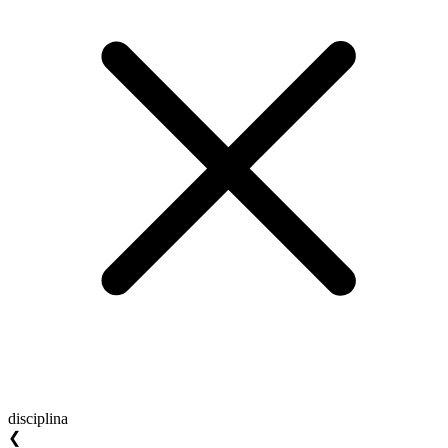
disciplina
❮