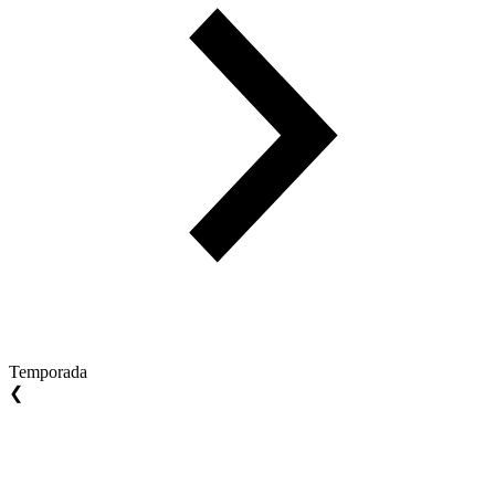
Temporada
❮