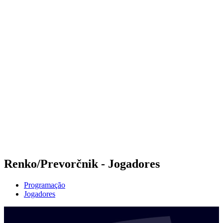
Futuros
Futures - Laginha Beach, CPV - 2026
Futures - Laginha Beach, CPV - 2026
Voltar para a página inicial do BPT
Onde Assistir
Equipes
Programação
Classificação
Competição
Renko/Prevorčnik - Jogadores
Programação
Jogadores