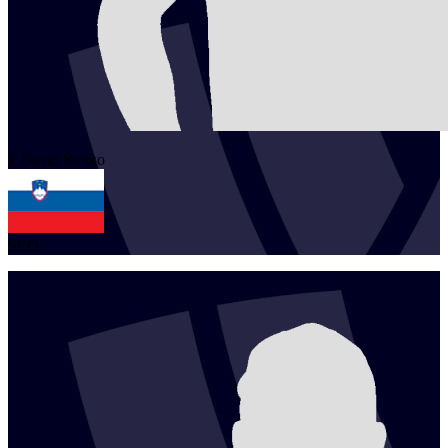
1
David
Renko
SLO