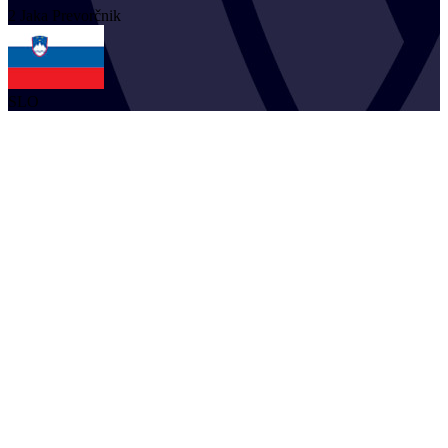
2
Jaka
Prevorčnik
SLO