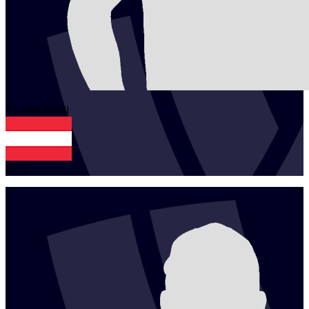
1
Lukas
Friedl
AUT