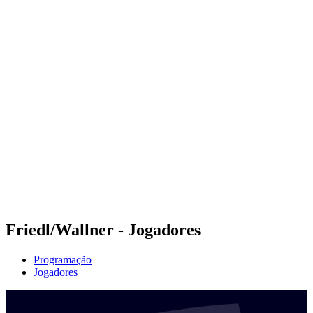
Futuros
Futures - Laginha Beach, CPV - 2026
Futures - Laginha Beach, CPV - 2026
Voltar para a página inicial do BPT
Onde Assistir
Equipes
Programação
Classificação
Competição
Friedl/Wallner - Jogadores
Programação
Jogadores