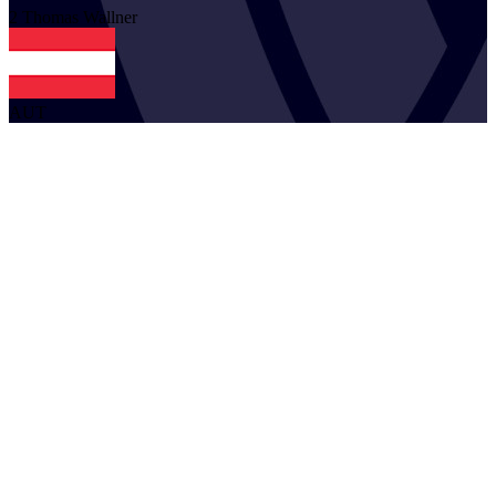
2
Thomas
Wallner
AUT