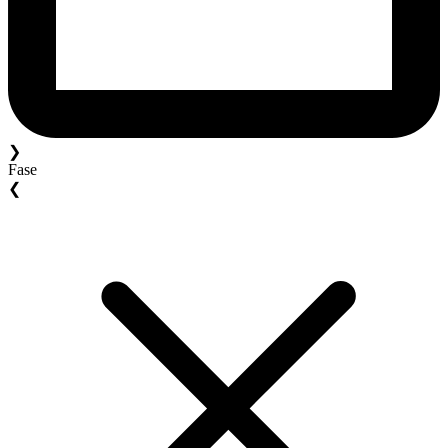
❯
Fase
❮