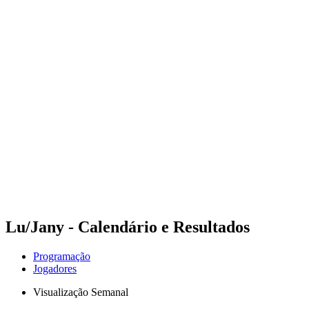
Futuros
Futures - Laginha Beach, CPV - 2026
Futures - Laginha Beach, CPV - 2026
Voltar para a página inicial do BPT
Onde Assistir
Equipes
Programação
Classificação
Competição
Lu/Jany - Calendário e Resultados
Programação
Jogadores
Visualização Semanal