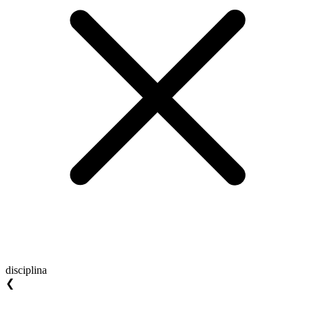
disciplina
❮