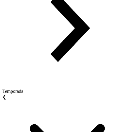
Temporada
❮