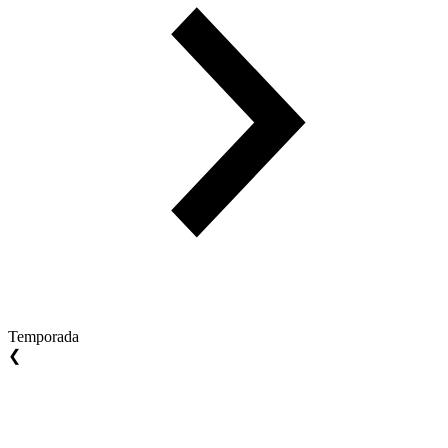
Temporada
❮