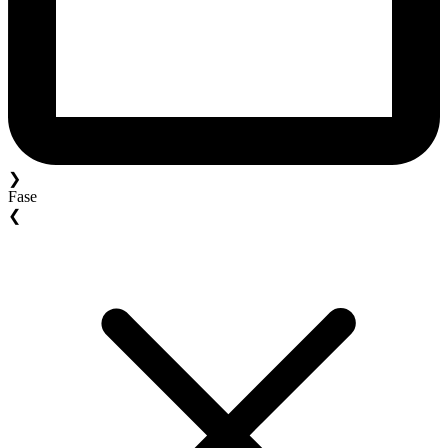
❯
Fase
❮