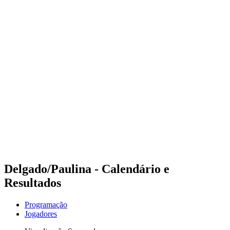
Futuros
Futures - Laginha Beach, CPV - 2026
Futures - Laginha Beach, CPV - 2026
Voltar para a página inicial do BPT
Onde Assistir
Equipes
Programação
Classificação
Competição
Delgado/Paulina - Calendário e
Resultados
Programação
Jogadores