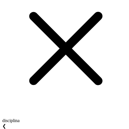
disciplina
❮