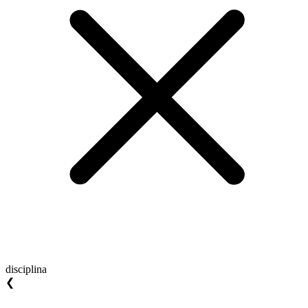
disciplina
❮