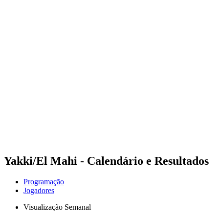
Futuros
Futures - Laginha Beach, CPV - 2026
Futures - Laginha Beach, CPV - 2026
Voltar para a página inicial do BPT
Onde Assistir
Equipes
Programação
Classificação
Competição
Yakki/El Mahi - Calendário e Resultados
Programação
Jogadores
Visualização Semanal