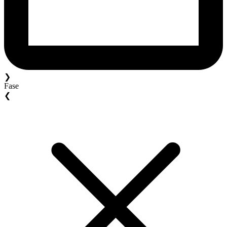
❯
Fase
❮