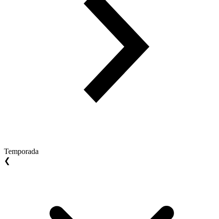
Temporada
❮