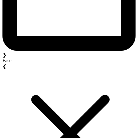
❯
Fase
❮