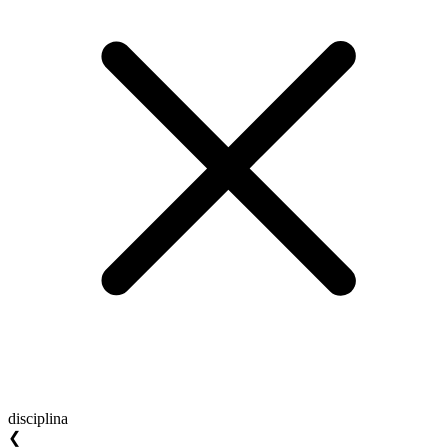
disciplina
❮