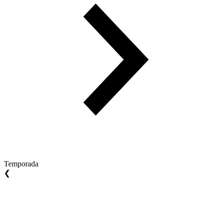
Temporada
❮