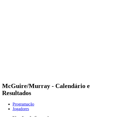
Futuros
Futures - Laginha Beach, CPV - 2026
Futures - Laginha Beach, CPV - 2026
Voltar para a página inicial do BPT
Onde Assistir
Equipes
Programação
Classificação
Competição
McGuire/Murray - Calendário e
Resultados
Programação
Jogadores