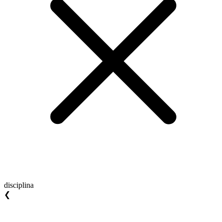
disciplina
❮