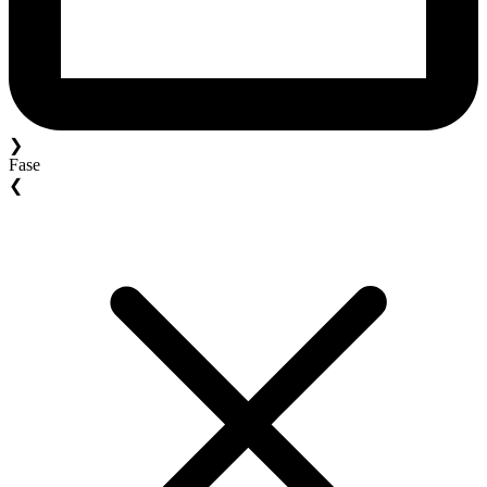
❯
Fase
❮