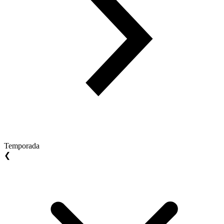
Temporada
❮