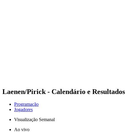
Futuros
Futures - Leuven, BEL - 2026
Futures - Leuven, BEL - 2026
Voltar para a página inicial do BPT
Onde Assistir
Equipes
Programação
Classificação
Laenen/Pirick - Calendário e Resultados
Programação
Jogadores
Visualização Semanal
Ao vivo