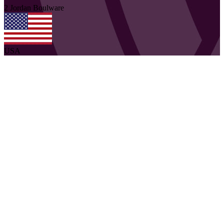
2
Jordan
Boulware
USA