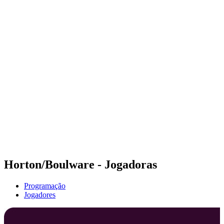
Futuros
Futures - Pingtan, CHN - 2026
Futures - Pingtan, CHN - 2026
Voltar para a página inicial do BPT
Onde Assistir
Equipes
Programação
Classificação
Competição
Horton/Boulware - Jogadoras
Programação
Jogadores