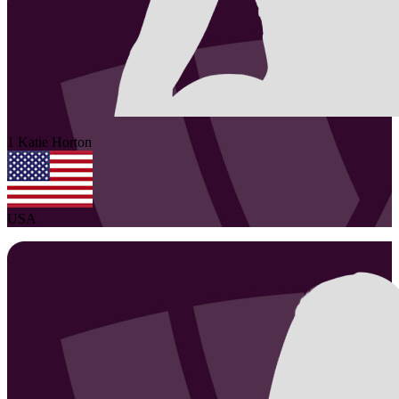
1
Katie
Horton
USA