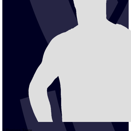
2
Benjavs
Toms