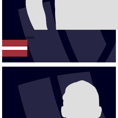
1
Ernests
Gūtmanis
LAT