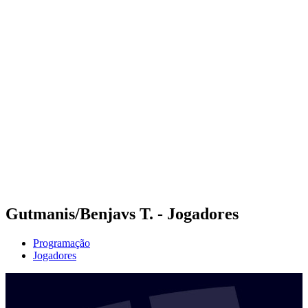
Futuros
Futures - Rzeszow, POL - 2026
Futures - Rzeszow, POL - 2026
Voltar para a página inicial do BPT
Onde Assistir
Equipes
Programação
Classificação
Gutmanis/Benjavs T. - Jogadores
Programação
Jogadores