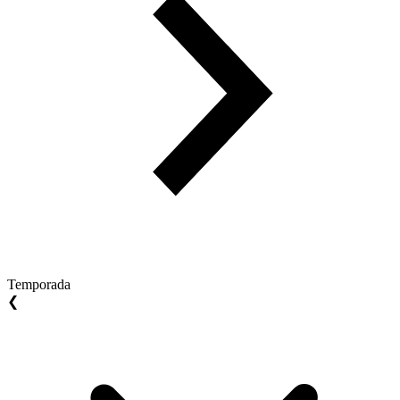
Temporada
❮