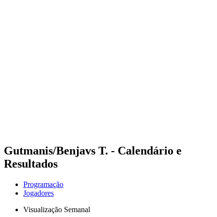
Futuros
Futures - Rzeszow, POL - 2026
Futures - Rzeszow, POL - 2026
Voltar para a página inicial do BPT
Onde Assistir
Equipes
Programação
Classificação
Gutmanis/Benjavs T. - Calendário e
Resultados
Programação
Jogadores
Visualização Semanal