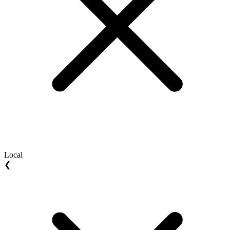
Local
❮