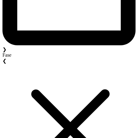
❯
Fase
❮