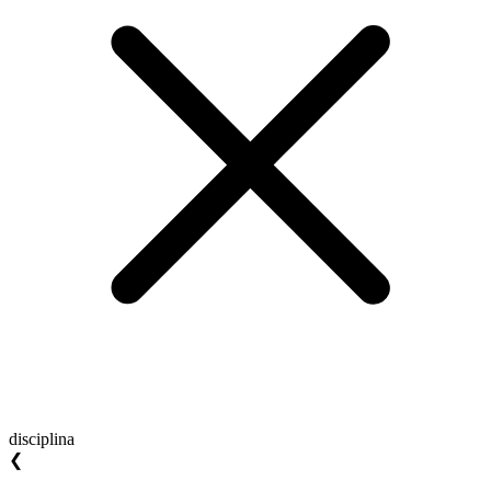
disciplina
❮