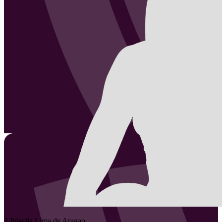
2
Priscila
Lima de Aragao