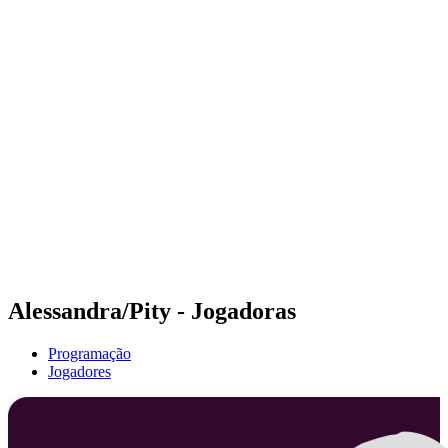
Futuros
Futures - Warsaw, POL - 2026
Futures - Warsaw, POL - 2026
Voltar para a página inicial do BPT
Onde Assistir
Equipes
Programação
Classificação
Alessandra/Pity - Jogadoras
Programação
Jogadores