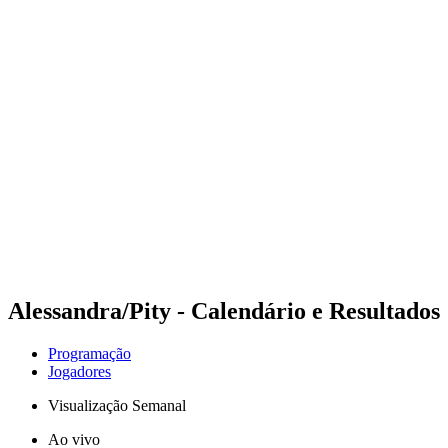
Futuros
Futures - Warsaw, POL - 2026
Futures - Warsaw, POL - 2026
Voltar para a página inicial do BPT
Onde Assistir
Equipes
Programação
Classificação
Alessandra/Pity - Calendário e Resultados
Programação
Jogadores
Visualização Semanal
Ao vivo