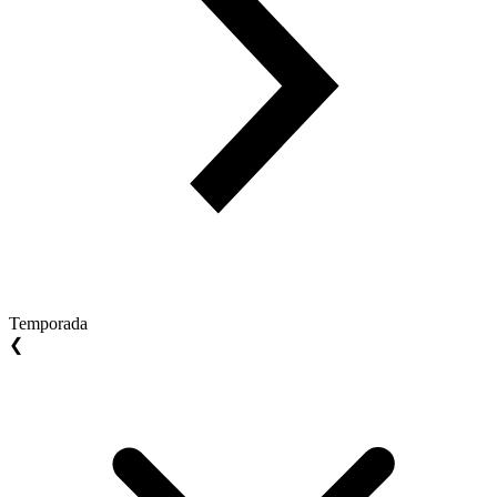
Temporada
❮