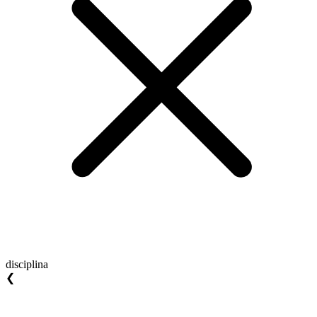
disciplina
❮