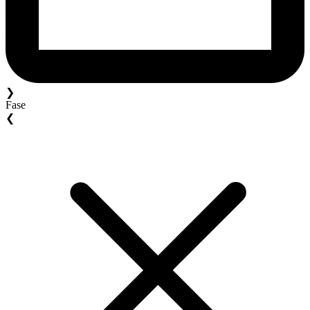
❯
Fase
❮