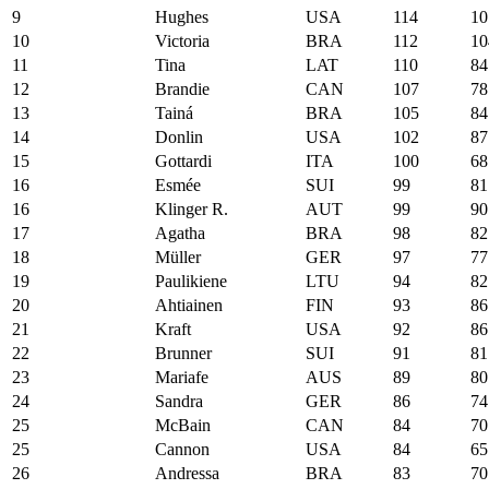
9
Hughes
USA
114
10
10
Victoria
BRA
112
10
11
Tina
LAT
110
84
12
Brandie
CAN
107
78
13
Tainá
BRA
105
84
14
Donlin
USA
102
87
15
Gottardi
ITA
100
68
16
Esmée
SUI
99
81
16
Klinger R.
AUT
99
90
17
Agatha
BRA
98
82
18
Müller
GER
97
77
19
Paulikiene
LTU
94
82
20
Ahtiainen
FIN
93
86
21
Kraft
USA
92
86
22
Brunner
SUI
91
81
23
Mariafe
AUS
89
80
24
Sandra
GER
86
74
25
McBain
CAN
84
70
25
Cannon
USA
84
65
26
Andressa
BRA
83
70