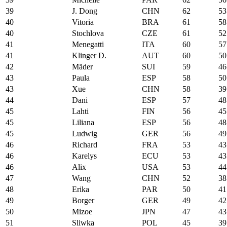
39
J. Dong
CHN
62
53
40
Vitoria
BRA
61
58
40
Stochlova
CZE
61
52
41
Menegatti
ITA
60
57
41
Klinger D.
AUT
60
50
42
Mäder
SUI
59
46
43
Paula
ESP
58
50
43
Xue
CHN
58
39
44
Dani
ESP
57
48
45
Lahti
FIN
56
45
45
Liliana
ESP
56
48
45
Ludwig
GER
56
49
46
Richard
FRA
53
43
46
Karelys
ECU
53
43
46
Alix
USA
53
44
47
Wang
CHN
52
38
48
Erika
PAR
50
41
49
Borger
GER
49
42
50
Mizoe
JPN
47
43
51
Sliwka
POL
45
39