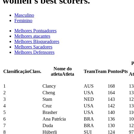
women's best scorers.
Masculino
Feminino
Melhores Pontuadores
Melhores atacantes
Melhores Bloqueadores
Melhores Sacadores
Melhores Defensores
P
Nome do
Classificação
Class.
Team
Team
Pontos
Pts
atleta
Atleta
At
1
Clancy
AUS
168
13
2
Cheng
USA
164
13
3
Stam
NED
143
12
4
Cruz
USA
142
13
5
Brasher
USA
140
11
6
Ana Patrícia
BRA
136
10
7
Duda
BRA
130
12
8
Hüberli
SUI
124
97