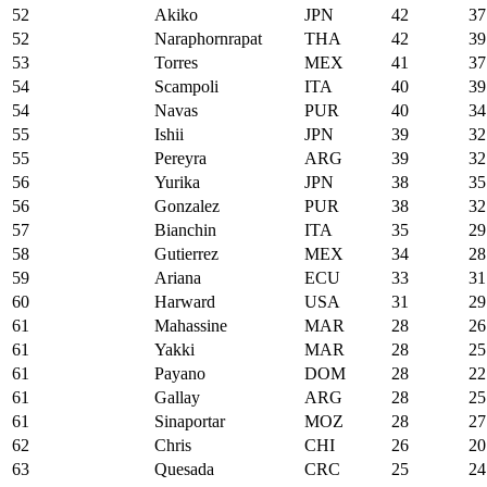
52
Akiko
JPN
42
37
52
Naraphornrapat
THA
42
39
53
Torres
MEX
41
37
54
Scampoli
ITA
40
39
54
Navas
PUR
40
34
55
Ishii
JPN
39
32
55
Pereyra
ARG
39
32
56
Yurika
JPN
38
35
56
Gonzalez
PUR
38
32
57
Bianchin
ITA
35
29
58
Gutierrez
MEX
34
28
59
Ariana
ECU
33
31
60
Harward
USA
31
29
61
Mahassine
MAR
28
26
61
Yakki
MAR
28
25
61
Payano
DOM
28
22
61
Gallay
ARG
28
25
61
Sinaportar
MOZ
28
27
62
Chris
CHI
26
20
63
Quesada
CRC
25
24