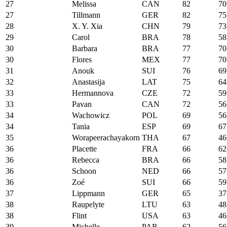
27
Melissa
CAN
82
70
27
Tillmann
GER
82
75
28
X. Y. Xia
CHN
79
73
29
Carol
BRA
78
58
30
Barbara
BRA
77
70
30
Flores
MEX
77
70
31
Anouk
SUI
76
69
32
Anastasija
LAT
75
64
33
Hermannova
CZE
72
59
33
Pavan
CAN
72
56
34
Wachowicz
POL
69
56
34
Tania
ESP
69
67
35
Worapeerachayakorn
THA
67
46
36
Placette
FRA
66
62
36
Rebecca
BRA
66
58
36
Schoon
NED
66
57
36
Zoé
SUI
66
59
37
Lippmann
GER
65
37
38
Raupelyte
LTU
63
48
38
Flint
USA
63
46
39
Michelle
PAR
62
56