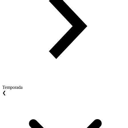
Temporada
❮