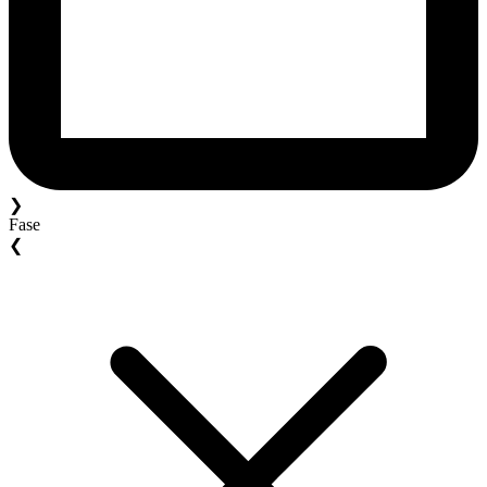
❯
Fase
❮