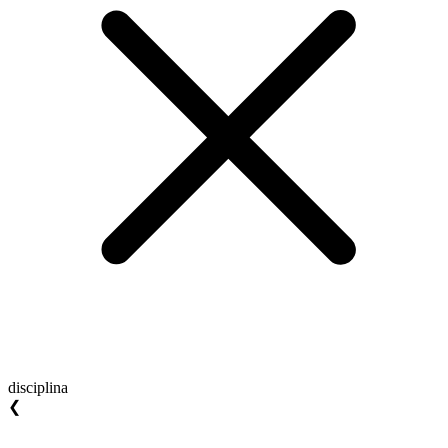
disciplina
❮