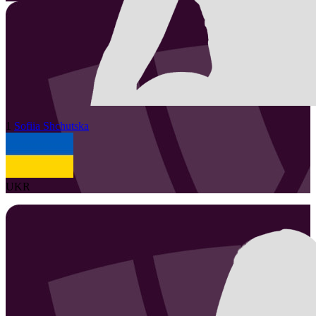
1
Sofiia
Shchutska
UKR