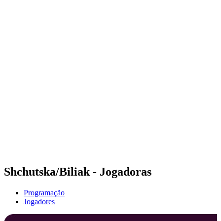
Onde Assistir
Programação
Equipes
Classificação
Competição
Notícias
Temporada 2024
❮
Temporada 2024
Temporada 2022
Temporada 2021
Shchutska/Biliak - Jogadoras
Programação
Jogadores