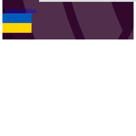
2
Kateryna
Biliak
UKR