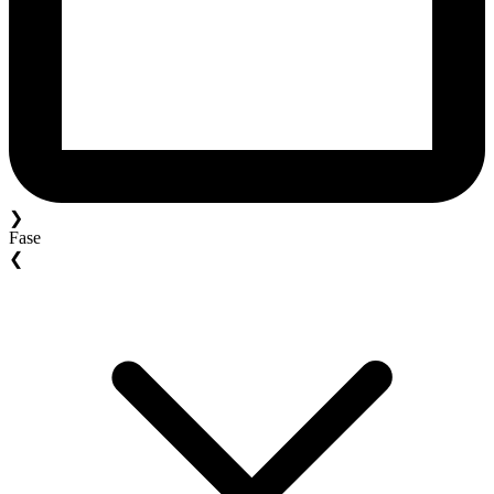
❯
Fase
❮