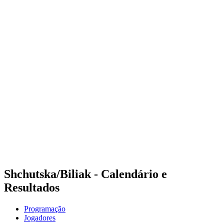
Onde Assistir
Programação
Equipes
Classificação
Competição
Notícias
Temporada 2024
❮
Temporada 2024
Temporada 2022
Temporada 2021
Shchutska/Biliak - Calendário e
Resultados
Programação
Jogadores