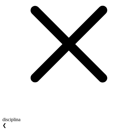
disciplina
❮