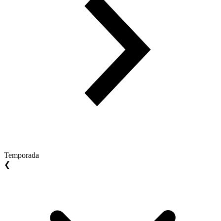
Temporada
❮