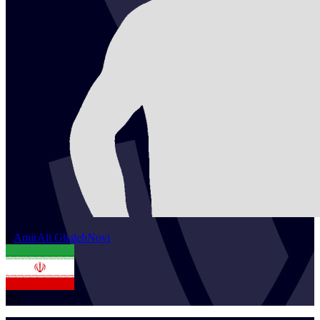
1
AmirAli
GhalehNovi
IRI