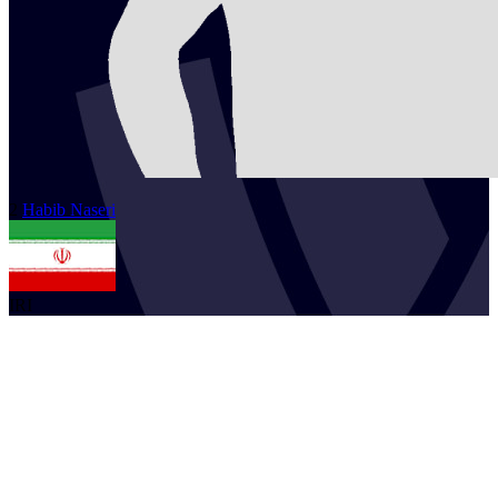
2
Habib
Naseri
IRI