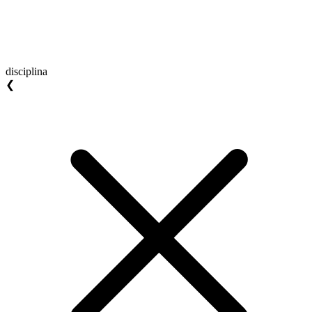
disciplina
❮