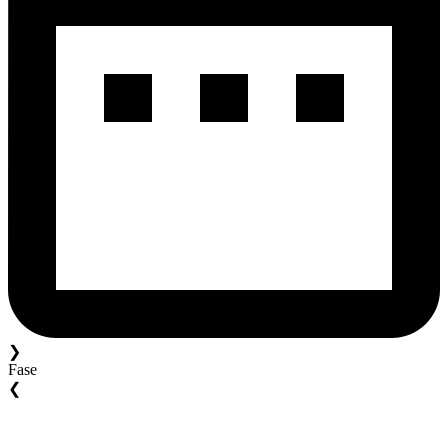
❯
Fase
❮