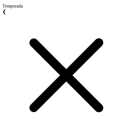
Temporada
❮