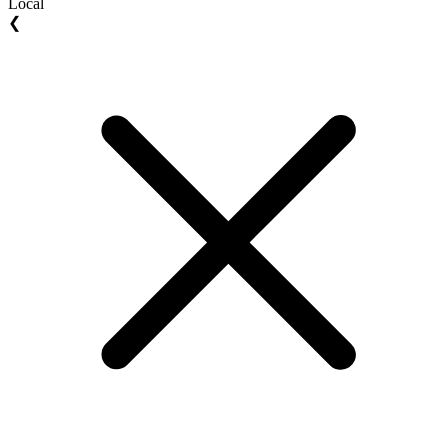
Local
❮