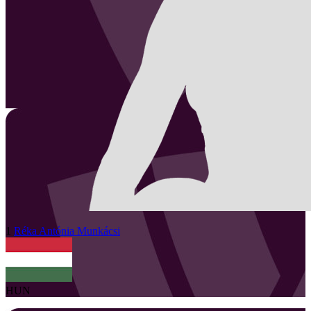
1
Réka Antónia
Munkácsi
HUN