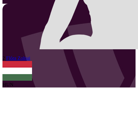
2
Flóra
Zolnai
HUN