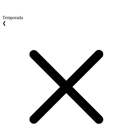
Temporada
❮