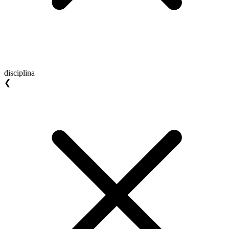
disciplina
❮