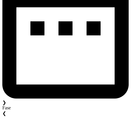
❯
Fase
❮