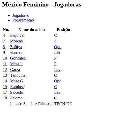
Mexico Feminino - Jogadoras
Jogadores
Programação
No.
Nome do atleta
Posição
4
Esquivel
C
7
Moreno
P
8
Zuñiga
Opo
9
Barrera
Lib
10
Gonzalez
P
11
Meza I.
P
12
Garza
Lev
13
Tanguma
C
14
Meza G.
Opo
15
Ramirez
C
17
Salcedo
Lev
18
Palomo
C
Ignacio Sanchez Palmeros
TÉCNICO