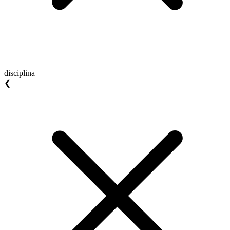
disciplina
❮