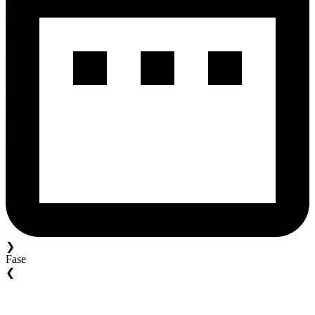
❯
Fase
❮