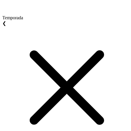
Temporada
❮