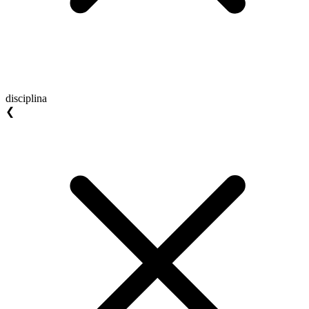
disciplina
❮