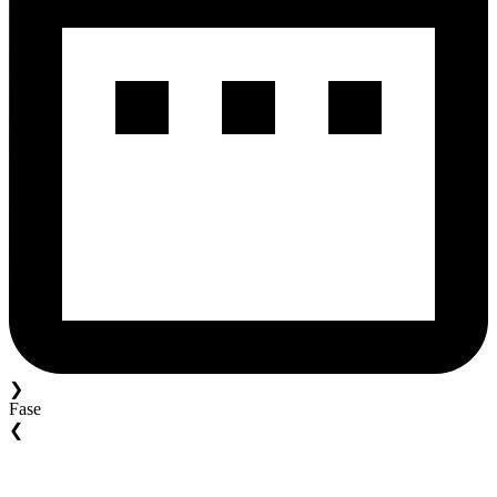
❯
Fase
❮