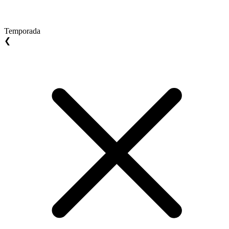
Temporada
❮