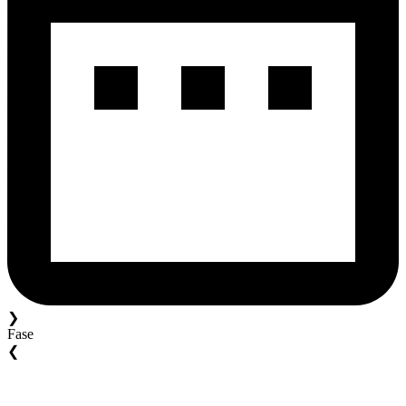
❯
Fase
❮