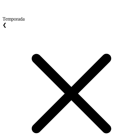
Temporada
❮