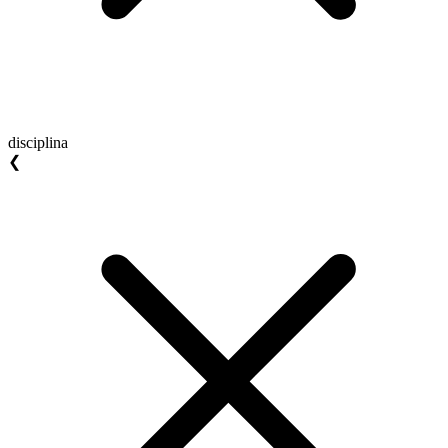
disciplina
❮