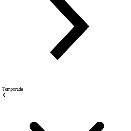
Temporada
❮