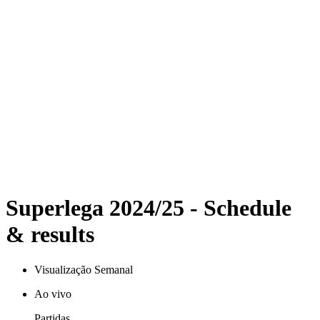
Programação
Equipes
Classificação
Estatísticas
Notícias
Temporada
❮
Temporada 2025-2026
Temporada 2024-2025
Temporada 2023-2024
Temporada 2022-2023
Temporada 2021-2022
Formula
Campeões Anteriores
Superlega 2024/25 - Schedule
& results
Visualização Semanal
Ao vivo
Partidas