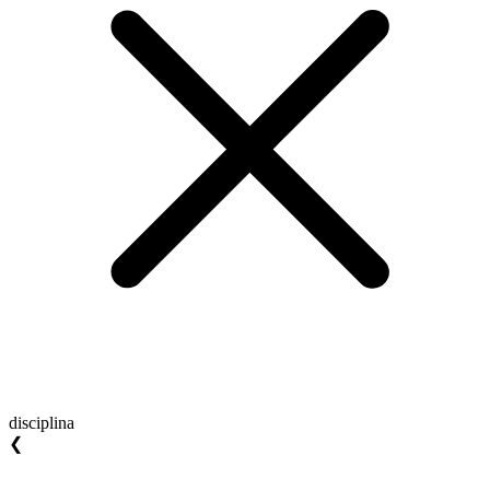
disciplina
❮