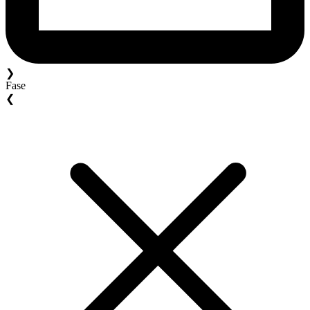
❯
Fase
❮