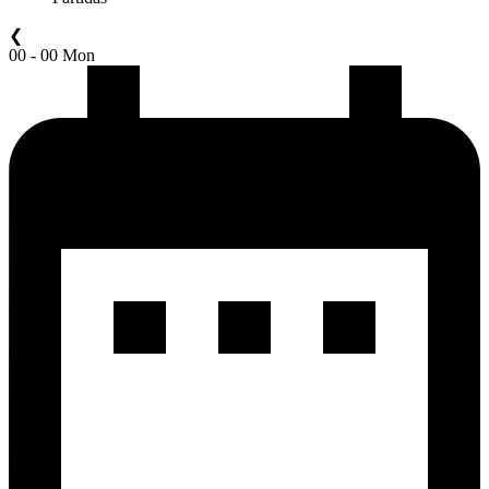
❮
00 - 00 Mon