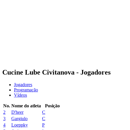
Programação
Equipes
Classificação
Estatísticas
Notícias
Temporada
❮
Temporada 2025-2026
Temporada 2024-2025
Temporada 2023-2024
Temporada 2022-2023
Temporada 2021-2022
Cucine Lube Civitanova - Jogadores
Jogadores
Programação
Vídeos
No.
Nome do atleta
Posição
2
D'heer
C
3
Gargiulo
C
4
Loeppky
P