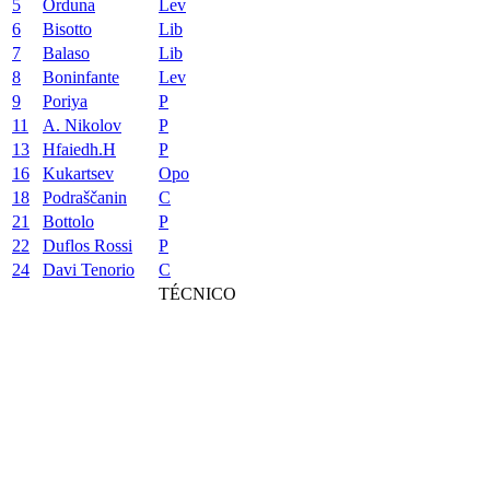
5
Orduna
Lev
6
Bisotto
Lib
7
Balaso
Lib
8
Boninfante
Lev
9
Poriya
P
11
A. Nikolov
P
13
Hfaiedh.H
P
16
Kukartsev
Opo
18
Podraščanin
C
21
Bottolo
P
22
Duflos Rossi
P
24
Davi Tenorio
C
TÉCNICO