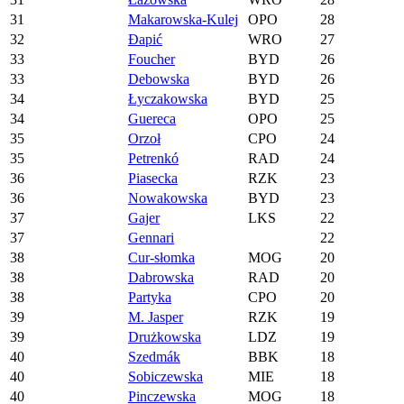
31
Makarowska-Kulej
OPO
28
32
Đapić
WRO
27
33
Foucher
BYD
26
33
Debowska
BYD
26
34
Łyczakowska
BYD
25
34
Guereca
OPO
25
35
Orzoł
CPO
24
35
Petrenkó
RAD
24
36
Piasecka
RZK
23
36
Nowakowska
BYD
23
37
Gajer
LKS
22
37
Gennari
22
38
Cur-słomka
MOG
20
38
Dabrowska
RAD
20
38
Partyka
CPO
20
39
M. Jasper
RZK
19
39
Drużkowska
LDZ
19
40
Szedmák
BBK
18
40
Sobiczewska
MIE
18
40
Pinczewska
MOG
18