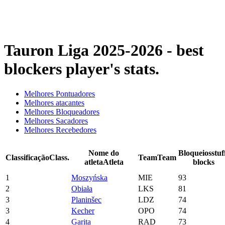
❮
Temporada 2025-2026
Temporada 2024-2025
Tauron Liga 2025-2026 - best
blockers player's stats.
Melhores Pontuadores
Melhores atacantes
Melhores Bloqueadores
Melhores Sacadores
Melhores Recebedores
Nome do
Bloqueios
stuf
Classificação
Class.
Team
Team
atleta
Atleta
blocks
1
Moszyńska
MIE
93
2
Obiała
LKS
81
3
Planinšec
LDZ
74
3
Kecher
OPO
74
4
Garita
RAD
73