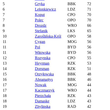
5
Gryka
BBK
72
6
Lelonkiewicz
LDZ
71
7
Koput
CPO
70
7
Polec
OPO
70
8
Drozdz
WRO
66
9
Stefanik
LKS
65
10
Zaroślińska-Król
OPO
58
11
Cygan
MOG
56
11
Pol
BYD
56
11
Witowska
BYD
56
12
Rozynska
CPO
55
13
Heyrman
RZK
53
14
Dorsman
RZK
51
15
Orzyłowska
BBK
48
16
Abramajtys
BBK
46
17
Nowak
MOG
44
17
Kaczmarzyk
WRO
44
18
Pierzchała
RZK
43
18
Damaske
LDZ
43
19
Zhylinska
RAD
42