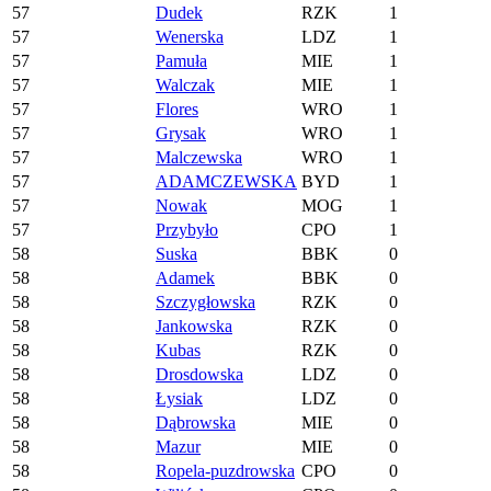
57
Dudek
RZK
1
57
Wenerska
LDZ
1
57
Pamuła
MIE
1
57
Walczak
MIE
1
57
Flores
WRO
1
57
Grysak
WRO
1
57
Malczewska
WRO
1
57
ADAMCZEWSKA
BYD
1
57
Nowak
MOG
1
57
Przybyło
CPO
1
58
Suska
BBK
0
58
Adamek
BBK
0
58
Szczygłowska
RZK
0
58
Jankowska
RZK
0
58
Kubas
RZK
0
58
Drosdowska
LDZ
0
58
Łysiak
LDZ
0
58
Dąbrowska
MIE
0
58
Mazur
MIE
0
58
Ropela-puzdrowska
CPO
0