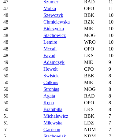
47
Szumer
RAD
11
47
Mulka
OPO
11
48
Szewczyk
BBK
10
48
Chmielewska
RZK
10
48
Bińczycka
MIE
10
48
Stachowicz
MOG
10
48
Lemire
WRO
10
48
Mccall
OPO
10
48
Fayad
LKS
10
49
Adamczyk
MIE
9
49
Hewelt
CPO
9
50
Swistek
BBK
8
50
Calkins
MIE
8
50
Stronias
MOG
8
50
Agata
RAD
8
50
Kępa
OPO
8
50
Brambilla
LKS
8
51
Michalewicz
BBK
7
51
Milewska
LDZ
7
51
Garrison
NDM
7
51
Stachowiak
NDM
7