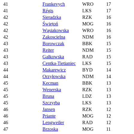
41
Frankevych
WRO
17
41
Régis
LKS
17
42
Sieradzka
RZK
16
42
Świętoń
MOG
16
42
Wąsiakowska
WRO
16
42
Zakoscielna
NDM
16
43
Borowczak
BBK
15
43
Reiter
NDM
15
43
Gałkowska
RAD
15
43
Centka-Tietianiec
LKS
15
44
Makarewicz
BYD
14
44
Orzyłowska
NDM
14
45
Kecman
BBK
13
45
Wenerska
RZK
13
45
Bruna
LDZ
13
45
Szczyrba
LKS
13
46
Jansen
RZK
12
46
Priante
MOG
12
46
Lengweiler
RAD
12
47
Brzoska
MOG
11