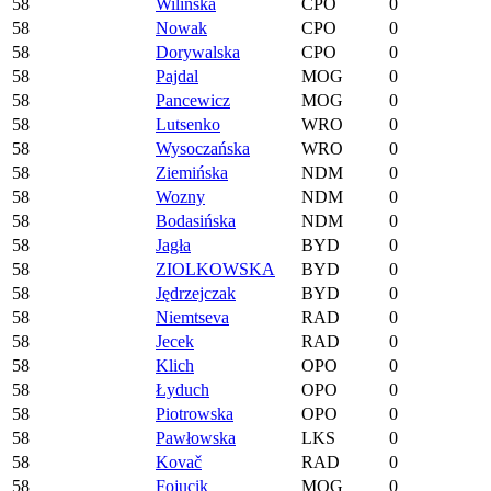
58
Wilińska
CPO
0
58
Nowak
CPO
0
58
Dorywalska
CPO
0
58
Pajdal
MOG
0
58
Pancewicz
MOG
0
58
Lutsenko
WRO
0
58
Wysoczańska
WRO
0
58
Ziemińska
NDM
0
58
Wozny
NDM
0
58
Bodasińska
NDM
0
58
Jagła
BYD
0
58
ZIOLKOWSKA
BYD
0
58
Jędrzejczak
BYD
0
58
Niemtseva
RAD
0
58
Jecek
RAD
0
58
Klich
OPO
0
58
Łyduch
OPO
0
58
Piotrowska
OPO
0
58
Pawłowska
LKS
0
58
Kovač
RAD
0
58
Fojucik
MOG
0