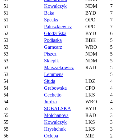
51
Kowalczyk
NDM
7
51
Baka
BYD
7
51
Speaks
OPO
7
51
Paluszkiewicz
OPO
7
52
Głodzińska
BYD
6
53
Podlaska
BBK
5
53
Garncarz
WRO
5
53
Piszcz
NDM
5
53
Sklepik
NDM
5
53
Marszałkowicz
RAD
5
53
Lemmens
5
54
Siuda
LDZ
4
54
Grabowska
CPO
4
54
Cechetto
LKS
4
54
Jurdza
WRO
4
55
SOBALSKA
BYD
3
55
Molchanova
RAD
3
55
Kowalczyk
LKS
3
55
Hryshchuk
LKS
3
56
Ociepa
MIE
2