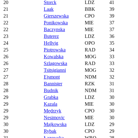
20
Storck
LDZ
41
21
Laak
BBK
39
21
Gierszewska
CPO
39
22
Ponikowska
MIE
37
22
Baczynska
MIE
37
23
Buterez
LDZ
36
24
Hellvig
OPO
35
25
Piotrowska
RAD
34
26
Kowalska
MOG
33
26
Szlagowska
RAD
33
27
Tsitsigianni
MOG
32
27
Ejsmont
NDM
32
28
Bannister
RZK
31
28
Budnik
NDM
31
29
Grabka
LDZ
30
29
Kazala
MIE
30
29
Mędrzyk
CPO
30
29
Nesimovic
MIE
30
30
Majkowska
LDZ
29
30
Rybak
CPO
29
31
Łazowska
WRO
28