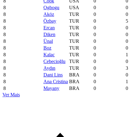
8
Cook
USA
0
0
8
Ogbogu
USA
0
0
8
Aköz
TUR
0
0
8
Özbay
TUR
0
5
8
Ercan
TUR
0
0
8
Diken
TUR
0
0
8
Ünal
TUR
0
0
8
Boz
TUR
0
0
8
Kalaç
TUR
0
1
8
Cebecioğlu
TUR
0
0
8
Aydın
TUR
0
3
8
Dani Lins
BRA
0
0
8
Ana Cristina
BRA
0
1
8
Mayany
BRA
0
0
Ver Mais