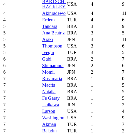
BARTSCH-
4
USA
4
9
HACKLEY
4
Akinradewo
USA
4
11
4
Erdem
TUR
4
6
5
Tandara
BRA
3
9
5
Ana Beatriz
BRA
3
5
5
Araki
JPN
3
11
5
Thompson
USA
3
6
5
İvegin
TUR
3
5
6
Gabi
BRA
2
7
6
Shimamura
JPN
2
6
6
Momii
JPN
2
7
7
Rosamaria
BRA
1
0
7
Macris
BRA
1
5
7
Natália
BRA
1
5
7
Fe Garay
BRA
1
5
7
Ishikawa
JPN
1
2
7
Larson
USA
1
4
7
Washington
USA
1
9
7
Akman
TUR
1
7
7
Baladın
TUR
1
2