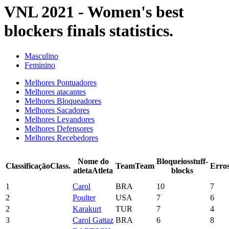
VNL 2021 - Women's best
blockers finals statistics.
Masculino
Feminino
Melhores Pontuadores
Melhores atacantes
Melhores Bloqueadores
Melhores Sacadores
Melhores Levandores
Melhores Defensores
Melhores Recebedores
Nome do
Bloqueios
stuff-
Classificação
Class.
Team
Team
Erro
atleta
Atleta
blocks
1
Carol
BRA
10
7
2
Poulter
USA
7
6
2
Karakurt
TUR
7
4
3
Carol Gattaz
BRA
6
8