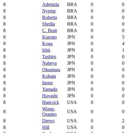
8
Adenizia
BRA
0
0
8
Nyeme
BRA
0
0
8
Roberta
BRA
0
0
8
Sheilla
BRA
0
0
8
C. Brait
BRA
0
0
8
Kurogo
JPN
0
5
8
Koga
JPN
0
4
8
Ishii
JPN
0
1
8
Tashiro
JPN
0
0
8
Nabeya
JPN
0
0
8
Okumura
JPN
0
0
8
Kobata
JPN
0
0
8
Inoue
JPN
0
0
8
Yamada
JPN
0
0
8
Hayashi
JPN
0
0
8
Hancock
USA
0
0
Wong-
8
USA
0
0
Orantes
8
Drews
USA
0
2
8
Hill
USA
0
0