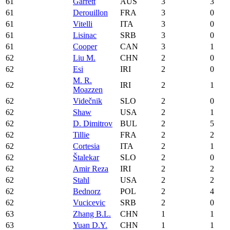
61
Garrett
AUS
3
3
61
Derouillon
FRA
3
0
61
Vitelli
ITA
3
0
61
Lisinac
SRB
3
0
61
Cooper
CAN
3
1
62
Liu M.
CHN
2
0
62
Esi
IRI
2
0
M. R.
62
IRI
2
1
Moazzen
62
Videčnik
SLO
2
0
62
Shaw
USA
2
1
62
D. Dimitrov
BUL
2
5
62
Tillie
FRA
2
2
62
Cortesia
ITA
2
1
62
Štalekar
SLO
2
0
62
Amir Reza
IRI
2
2
62
Stahl
USA
2
2
62
Bednorz
POL
2
4
62
Vucicevic
SRB
2
0
63
Zhang B.L.
CHN
1
1
63
Yuan D.Y.
CHN
1
1