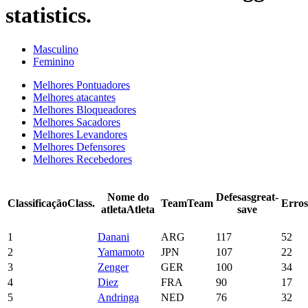
statistics.
Masculino
Feminino
Melhores Pontuadores
Melhores atacantes
Melhores Bloqueadores
Melhores Sacadores
Melhores Levandores
Melhores Defensores
Melhores Recebedores
Nome do
Defesas
great-
Classificação
Class.
Team
Team
Erros
atleta
Atleta
save
1
Danani
ARG
117
52
2
Yamamoto
JPN
107
22
3
Zenger
GER
100
34
4
Diez
FRA
90
17
5
Andringa
NED
76
32