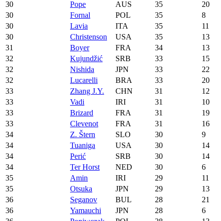
30
Pope
AUS
35
20
30
Fornal
POL
35
8
30
Lavia
ITA
35
11
30
Christenson
USA
35
13
31
Boyer
FRA
34
13
32
Kujundžić
SRB
33
15
32
Nishida
JPN
33
22
32
Lucarelli
BRA
33
20
33
Zhang J.Y.
CHN
31
12
33
Vadi
IRI
31
10
33
Brizard
FRA
31
19
33
Clevenot
FRA
31
16
34
Z. Štern
SLO
30
9
34
Tuaniga
USA
30
14
34
Perić
SRB
30
14
34
Ter Horst
NED
30
6
35
Amin
IRI
29
11
35
Otsuka
JPN
29
13
36
Seganov
BUL
28
21
36
Yamauchi
JPN
28
6