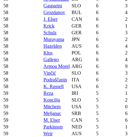
58
Gasparini
SLO
6
3
58
Grozdanov
BUL
6
4
58
J. Elser
CAN
6
2
58
Krick
GER
6
1
58
Schulz
GER
6
3
58
Murayama
JPN
6
2
58
Hazelden
AUS
6
4
58
Kłos
POL
6
2
58
Gallego
ARG
6
4
58
Armoa Morel
ARG
6
9
58
Vinčić
SLO
6
3
58
Podraščanin
ITA
6
2
58
K. Russell
USA
6
2
59
Reza
IRI
5
1
59
Koncilja
SLO
5
2
59
Mitchem
USA
5
0
59
Meljanac
SRB
5
6
59
M. Elser
CAN
5
6
59
Parkinson
NED
5
1
59
Weir
AUS
5
3