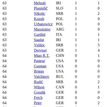
63
Mehrab
IRI
1
1
63
Planinšič
SLO
1
0
63
Nikolic
SRB
1
2
63
Kozub
POL
1
0
63
Urbanowicz
POL
1
0
63
Massimino
ARG
1
0
63
Gardini
ITA
1
1
63
Saadat
IRI
1
1
63
Vulikic
SRB
1
5
63
Dervisaj
GER
1
4
64
Miao R.T.
CHN
0
1
64
Pasteur
USA
0
0
64
Gasman
USA
0
0
64
Briggs
USA
0
0
64
Valchinov
BUL
0
0
64
Rudić
SRB
0
2
64
Wilson
CAN
0
1
64
Goralik
GER
0
0
64
Ferch
GER
0
0
64
Peter
GER
0
2