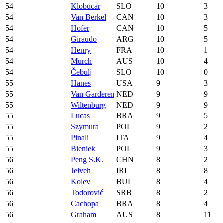
54
Klobucar
SLO
10
3
54
Van Berkel
CAN
10
3
54
Hofer
CAN
10
5
54
Giraudo
ARG
10
5
54
Henry
FRA
10
1
54
Murch
AUS
10
4
54
Čebulj
SLO
10
0
55
Hanes
USA
9
3
55
Van Garderen
NED
9
9
55
Wiltenburg
NED
9
9
55
Lucas
BRA
9
5
55
Szymura
POL
9
2
55
Pinali
ITA
9
4
55
Bieniek
POL
9
3
56
Peng S.K.
CHN
8
2
56
Jelveh
IRI
8
8
56
Kolev
BUL
8
4
56
Todorović
SRB
8
2
56
Cachopa
BRA
8
4
56
Graham
AUS
8
11