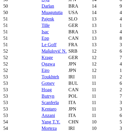
50
Darlan
BRA
14
9
50
Muagututia
USA
14
4
51
Pajenk
SLO
13
4
51
Tille
GER
13
1
51
Isac
BRA
13
4
51
Epp
CAN
13
8
51
Le Goff
FRA
13
3
52
Mašulović N.
SRB
12
6
52
Krage
GER
12
7
52
Ogawa
JPN
12
4
52
Eiro
JPN
12
1
53
Toukhteh
IRI
11
2
53
Gotsev
BUL
11
6
53
Hoag
CAN
11
2
53
Butryn
POL
11
7
53
Scanferla
ITA
11
3
53
Kentaro
JPN
11
3
53
Anzani
ITA
11
6
54
Yang T.Y.
CHN
10
5
54
Morteza
IRI
10
3