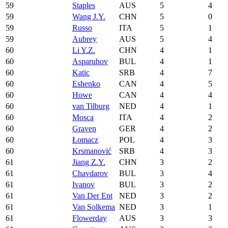
59
Staples
AUS
5
4
59
Wang J.Y.
CHN
5
0
59
Russo
ITA
5
1
59
Aubrey
AUS
5
4
60
Li Y.Z.
CHN
4
1
60
Asparuhov
BUL
4
1
60
Katic
SRB
4
7
60
Eshenko
CAN
4
5
60
Howe
CAN
4
4
60
van Tilburg
NED
4
1
60
Mosca
ITA
4
2
60
Graven
GER
4
2
60
Łomacz
POL
4
3
60
Krsmanović
SRB
4
3
61
Jiang Z.Y.
CHN
3
2
61
Chavdarov
BUL
3
4
61
Ivanov
BUL
3
2
61
Van Der Ent
NED
3
2
61
Van Solkema
NED
3
1
61
Flowerday
AUS
3
3