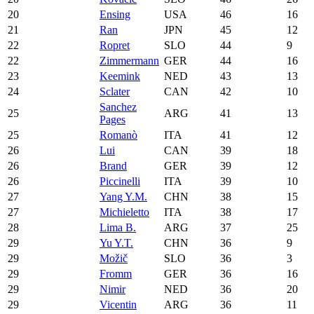
20
Ensing
USA
46
16
21
Ran
JPN
45
12
22
Ropret
SLO
44
9
22
Zimmermann
GER
44
16
23
Keemink
NED
43
13
24
Sclater
CAN
42
10
Sanchez
25
ARG
41
13
Pages
25
Romanò
ITA
41
12
26
Lui
CAN
39
18
26
Brand
GER
39
12
26
Piccinelli
ITA
39
10
27
Yang Y.M.
CHN
38
15
27
Michieletto
ITA
38
17
28
Lima B.
ARG
37
25
29
Yu Y.T.
CHN
36
9
29
Možič
SLO
36
3
29
Fromm
GER
36
16
29
Nimir
NED
36
20
29
Vicentin
ARG
36
11