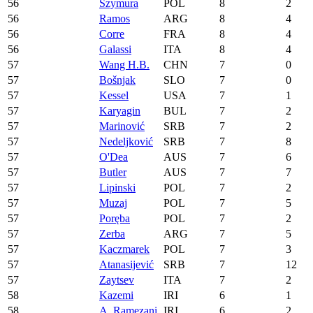
56
Szymura
POL
8
2
56
Ramos
ARG
8
4
56
Corre
FRA
8
4
56
Galassi
ITA
8
4
57
Wang H.B.
CHN
7
0
57
Bošnjak
SLO
7
0
57
Kessel
USA
7
1
57
Karyagin
BUL
7
2
57
Marinović
SRB
7
2
57
Nedeljković
SRB
7
8
57
O'Dea
AUS
7
6
57
Butler
AUS
7
7
57
Lipinski
POL
7
2
57
Muzaj
POL
7
5
57
Poręba
POL
7
2
57
Zerba
ARG
7
5
57
Kaczmarek
POL
7
3
57
Atanasijević
SRB
7
12
57
Zaytsev
ITA
7
2
58
Kazemi
IRI
6
1
58
A. Ramezani
IRI
6
2