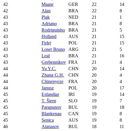
42
Maase
GER
22
14
42
Alan
BRA
22
8
43
Plak
NED
21
1
43
Adriano
BRA
21
8
43
Rodriguinho
BRA
21
5
43
Holland
AUS
21
15
43
Firlej
POL
21
15
43
Loser Bruno
ARG
21
5
43
Leal
BRA
21
16
43
Grebennikov
FRA
21
4
44
Yu Y.C.
CHN
20
14
44
Zhang G.H.
CHN
20
4
44
Chinenyeze
FRA
20
4
44
Janusz
POL
20
17
45
Esfandiar
IRI
19
14
45
T. Štern
SLO
19
7
45
Parapunov
BUL
19
18
45
Blankenau
CAN
19
8
45
Senica
AUS
19
8
46
Atanasov
BUL
18
11