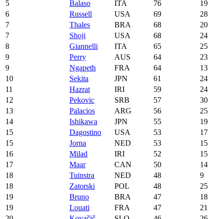
5
Balaso
ITA
76
19
6
Russell
USA
69
28
7
Thales
BRA
68
20
7
Shoji
USA
68
24
8
Giannelli
ITA
65
25
9
Perry
AUS
64
23
9
Ngapeth
FRA
64
13
10
Sekita
JPN
61
24
11
Hazrat
IRI
59
24
12
Pekovic
SRB
57
30
13
Palacios
ARG
56
25
14
Ishikawa
JPN
55
19
15
Dagostino
USA
53
17
15
Jorna
NED
53
15
16
Milad
IRI
52
15
17
Maar
CAN
50
14
18
Tuinstra
NED
48
9
18
Zatorski
POL
48
25
19
Bruno
BRA
47
18
19
Louati
FRA
47
21
20
Kovačič
SLO
46
26