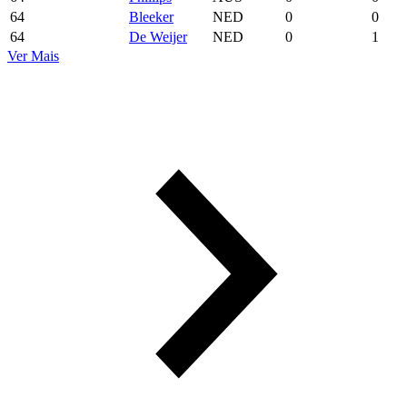
64
Bleeker
NED
0
0
64
De Weijer
NED
0
1
Ver Mais