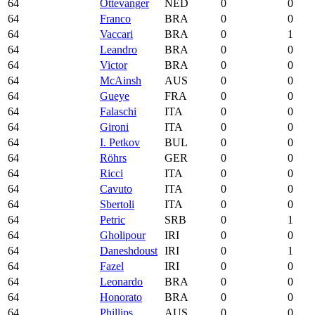
64
Ottevanger
NED
0
0
64
Franco
BRA
0
0
64
Vaccari
BRA
0
1
64
Leandro
BRA
0
0
64
Victor
BRA
0
0
64
McAinsh
AUS
0
0
64
Gueye
FRA
0
0
64
Falaschi
ITA
0
0
64
Gironi
ITA
0
0
64
I. Petkov
BUL
0
0
64
Röhrs
GER
0
0
64
Ricci
ITA
0
0
64
Cavuto
ITA
0
0
64
Sbertoli
ITA
0
0
64
Petric
SRB
0
1
64
Gholipour
IRI
0
0
64
Daneshdoust
IRI
0
1
64
Fazel
IRI
0
0
64
Leonardo
BRA
0
0
64
Honorato
BRA
0
0
64
Phillips
AUS
0
0