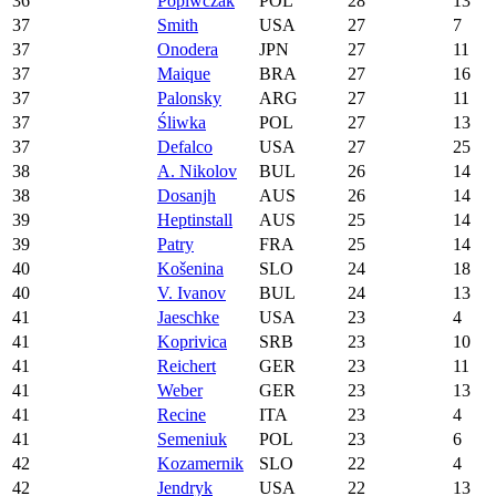
36
Popiwczak
POL
28
13
37
Smith
USA
27
7
37
Onodera
JPN
27
11
37
Maique
BRA
27
16
37
Palonsky
ARG
27
11
37
Śliwka
POL
27
13
37
Defalco
USA
27
25
38
A. Nikolov
BUL
26
14
38
Dosanjh
AUS
26
14
39
Heptinstall
AUS
25
14
39
Patry
FRA
25
14
40
Košenina
SLO
24
18
40
V. Ivanov
BUL
24
13
41
Jaeschke
USA
23
4
41
Koprivica
SRB
23
10
41
Reichert
GER
23
11
41
Weber
GER
23
13
41
Recine
ITA
23
4
41
Semeniuk
POL
23
6
42
Kozamernik
SLO
22
4
42
Jendryk
USA
22
13