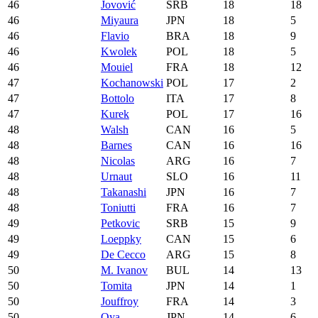
46
Jovović
SRB
18
18
46
Miyaura
JPN
18
5
46
Flavio
BRA
18
9
46
Kwolek
POL
18
5
46
Mouiel
FRA
18
12
47
Kochanowski
POL
17
2
47
Bottolo
ITA
17
8
47
Kurek
POL
17
16
48
Walsh
CAN
16
5
48
Barnes
CAN
16
16
48
Nicolas
ARG
16
7
48
Urnaut
SLO
16
11
48
Takanashi
JPN
16
7
48
Toniutti
FRA
16
7
49
Petkovic
SRB
15
9
49
Loeppky
CAN
15
6
49
De Cecco
ARG
15
8
50
M. Ivanov
BUL
14
13
50
Tomita
JPN
14
1
50
Jouffroy
FRA
14
3
50
Oya
JPN
14
6