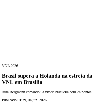
Estatísticas das Finais
Notícias
Media
Competição
Fantasy
Shop
Temporada 2026
❮
Temporada 2026
Temporada 2025
Temporada 2024
Temporada 2023
Temporada 2022
Temporada 2021
VNL 2026
Brasil supera a Holanda na estreia da
VNL em Brasília
Julia Bergmann comandou a vitória brasileira com 24 pontos
Publicado 01:39, 04 jun. 2026