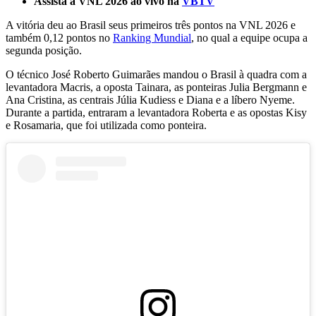
Assista a VNL 2026 ao vivo na
VBTV
19
seconds
A vitória deu ao Brasil seus primeiros três pontos na VNL 2026 e
também 0,12 pontos no
Ranking Mundial
, no qual a equipe ocupa a
segunda posição.
O técnico José Roberto Guimarães mandou o Brasil à quadra com a
levantadora Macris, a oposta Tainara, as ponteiras Julia Bergmann e
Ana Cristina, as centrais Júlia Kudiess e Diana e a líbero Nyeme.
Durante a partida, entraram a levantadora Roberta e as opostas Kisy
e Rosamaria, que foi utilizada como ponteira.