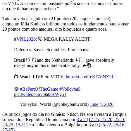
da VNL. Atacamos com bastante potência e arriscamos nas horas
em que tínhamos que arriscar."
Tainara veio a seguir com 21 pontos (20 ataques e um ace),
enquanto Júlia Kudiess brilhou em todos os fundamentos para somar
20 pontos com oito ataques, oito bloqueios e quatro aces.
#VNL2026
: 🤯 MEGA RALLY ALERT!
Defenses. Saves. Scrambles. Pure chaos.
Brazil 🇧🇷 and the Netherlands 🇳🇱 gave absolutely
everything in this unbelievable rally. 🔥🏐
📺 Watch LIVE on VBTV:
https://t.co/tLeKGVNZId
🏐
#BePartOfTheGame
#Volleyball
pic.twitter.com/6la0bvWg51
— Volleyball World (@volleyballworld)
June 4, 2026
Os outros jogos do dia no Ginásio Nilson Nelson tiveram a Turquia
superando a República Dominicana por
3 a 2 (17-25, 25-20, 25-16,
23-25, 15-11)
e a Itália batendo a Bulgária por
3 a 0 (25-22, 25-16,
27-25)
.