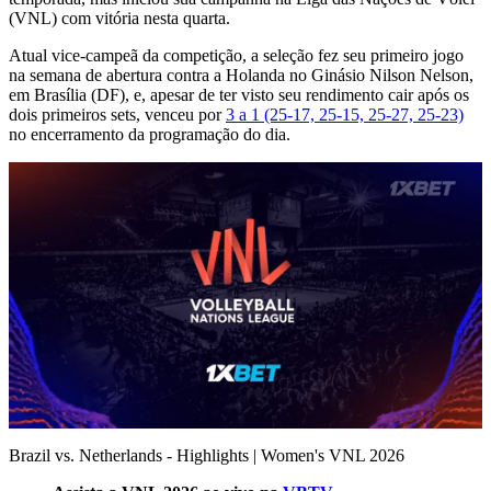
(VNL) com vitória nesta quarta.
Atual vice-campeã da competição, a seleção fez seu primeiro jogo
na semana de abertura contra a Holanda no Ginásio Nilson Nelson,
em Brasília (DF), e, apesar de ter visto seu rendimento cair após os
dois primeiros sets, venceu por
3 a 1 (25-17, 25-15, 25-27, 25-23)
no encerramento da programação do dia.
0
of
Brazil vs. Netherlands - Highlights | Women's VNL 2026
10
minutes,