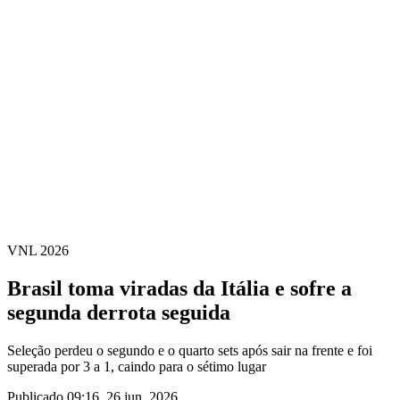
Estatísticas das Finais
Notícias
Media
Competição
Fantasy
Shop
Temporada 2026
❮
Temporada 2026
Temporada 2025
Temporada 2024
Temporada 2023
Temporada 2022
Temporada 2021
VNL 2026
Brasil toma viradas da Itália e sofre a
segunda derrota seguida
Seleção perdeu o segundo e o quarto sets após sair na frente e foi
superada por 3 a 1, caindo para o sétimo lugar
Publicado 09:16, 26 jun. 2026