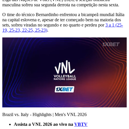
masculina sofreu sua segunda derrota na competição nesta sexta.
O time do técnico Bernardinho enfrentou a bicampeã mundial Itália
na capital eslovena e, apesar de ter começado bem na maioria dos
sets, sofreu viradas no segundo e no quarto e perdeu por
3 a 1 (25-
19, 25-23, 22-25, 25-23)
.
0
of
Brazil vs. Italy - Highlights | Men's VNL 2026
10
minutes,
Assista a VNL 2026 ao vivo na
VBTV
40