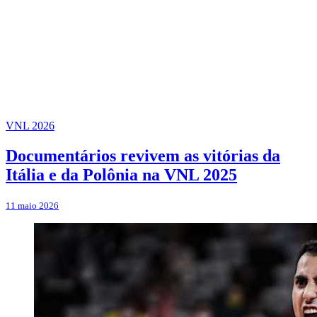
VNL 2026
Documentários revivem as vitórias da
Itália e da Polônia na VNL 2025
11 maio 2026