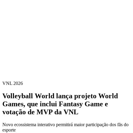
Estatísticas das Finais
Notícias
Media
Competição
Fantasy
Shop
Temporada 2026
❮
Temporada 2026
Temporada 2025
Temporada 2024
Temporada 2023
Temporada 2022
Temporada 2021
VNL 2026
Volleyball World lança projeto World
Games, que inclui Fantasy Game e
votação de MVP da VNL
Novo ecossistema interativo permitirá maior participação dos fãs do
esporte