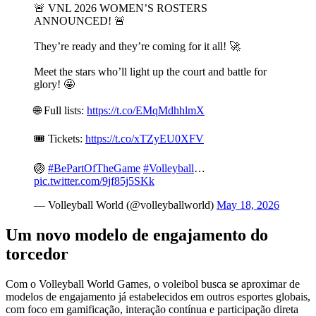
🚨 VNL 2026 WOMEN’S ROSTERS
ANNOUNCED! 🚨
They’re ready and they’re coming for it all! 🚀
Meet the stars who’ll light up the court and battle for
glory! 🤩
🌐 Full lists:
https://t.co/EMqMdhhlmX
🎟 Tickets:
https://t.co/xTZyEU0XFV
🏐
#BePartOfTheGame
#Volleyball
…
pic.twitter.com/9jf85j5SKk
— Volleyball World (@volleyballworld)
May 18, 2026
Um novo modelo de engajamento do
torcedor
Com o Volleyball World Games, o voleibol busca se aproximar de
modelos de engajamento já estabelecidos em outros esportes globais,
com foco em gamificação, interação contínua e participação direta