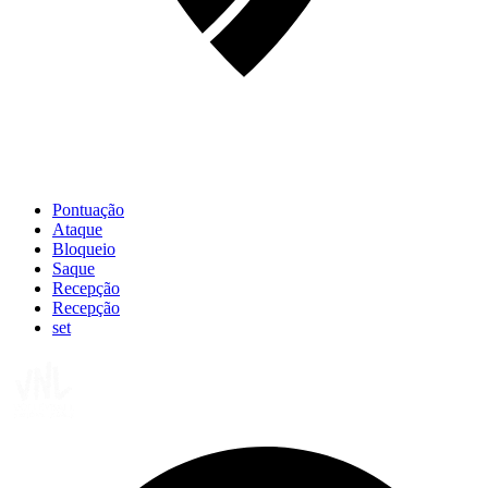
Pontuação
Ataque
Bloqueio
Saque
Recepção
Recepção
set