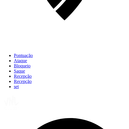
Pontuação
Ataque
Bloqueio
Saque
Recepção
Recepção
set