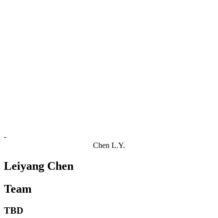
Estatísticas das Finais
Notícias
Media
Competição
Fantasy
Shop
Temporada 2026
❮
Temporada 2026
Temporada 2025
Temporada 2024
Temporada 2023
Temporada 2022
Temporada 2021
-
Chen L.Y.
Leiyang Chen
Team
TBD