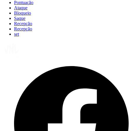
Pontuação
Ataque
Bloqueio
Saque
Recepção
Recepção
set