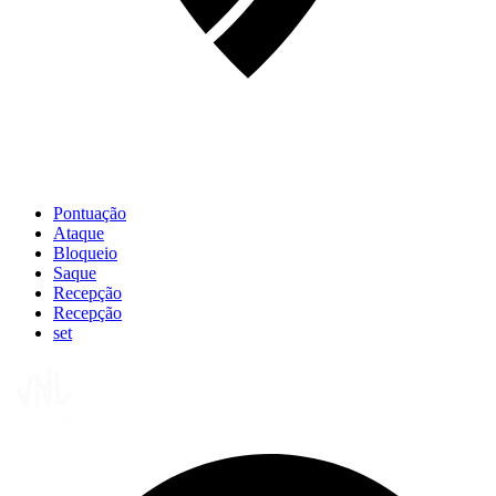
Pontuação
Ataque
Bloqueio
Saque
Recepção
Recepção
set