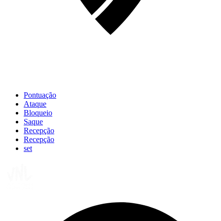
Pontuação
Ataque
Bloqueio
Saque
Recepção
Recepção
set