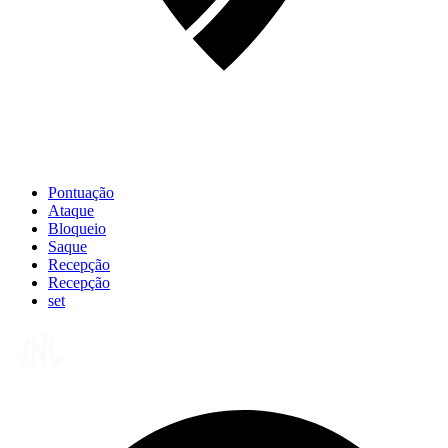
Pontuação
Ataque
Bloqueio
Saque
Recepção
Recepção
set