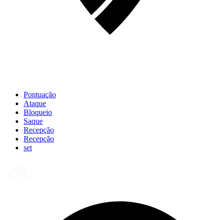
Pontuação
Ataque
Bloqueio
Saque
Recepção
Recepção
set