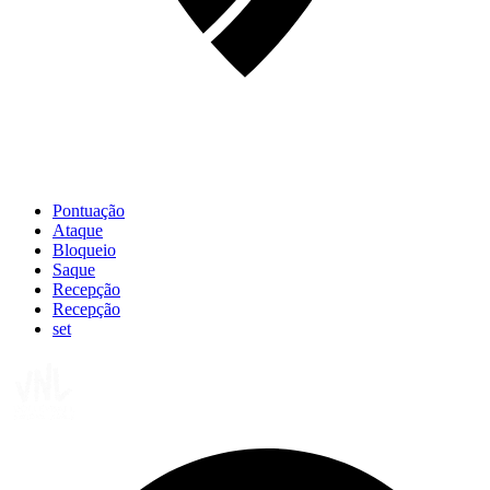
Pontuação
Ataque
Bloqueio
Saque
Recepção
Recepção
set