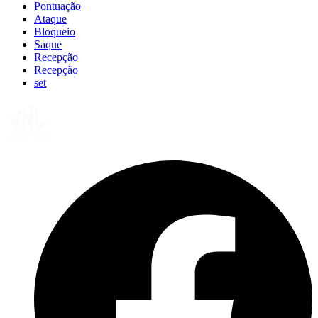
Pontuação
Ataque
Bloqueio
Saque
Recepção
Recepção
set