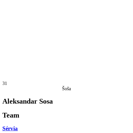
Estatísticas das Finais
Notícias
Media
Competição
Fantasy
Shop
Temporada 2026
❮
Temporada 2026
Temporada 2025
Temporada 2024
Temporada 2023
Temporada 2022
Temporada 2021
31
Šoša
Aleksandar Sosa
Team
Sérvia