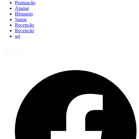
Pontuação
Ataque
Bloqueio
Saque
Recepção
Recepção
set