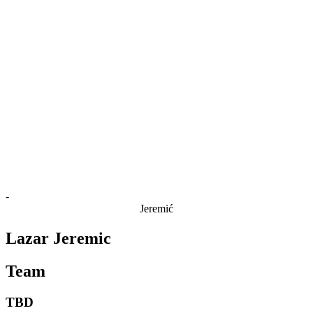
Estatísticas das Finais
Notícias
Media
Competição
Fantasy
Shop
Temporada 2026
❮
Temporada 2026
Temporada 2025
Temporada 2024
Temporada 2023
Temporada 2022
Temporada 2021
-
Jeremić
Lazar Jeremic
Team
TBD