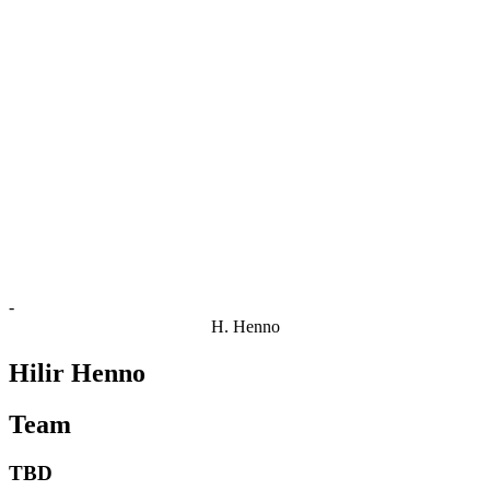
Estatísticas das Finais
Notícias
Media
Competição
Fantasy
Shop
Temporada 2026
❮
Temporada 2026
Temporada 2025
Temporada 2024
Temporada 2023
Temporada 2022
Temporada 2021
-
H. Henno
Hilir Henno
Team
TBD