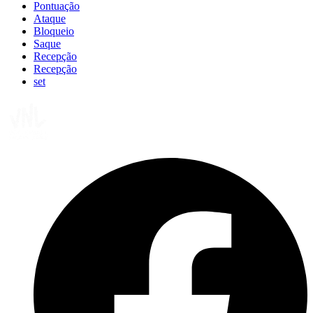
Pontuação
Ataque
Bloqueio
Saque
Recepção
Recepção
set