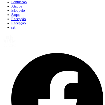
Pontuação
Ataque
Bloqueio
Saque
Recepção
Recepção
set