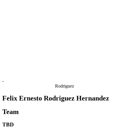
Estatísticas das Finais
Notícias
Media
Competição
Fantasy
Shop
Temporada 2026
❮
Temporada 2026
Temporada 2025
Temporada 2024
Temporada 2023
Temporada 2022
Temporada 2021
-
Rodriguez
Felix Ernesto Rodriguez Hernandez
Team
TBD